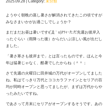
2025.09.28 | Category:
未分類
ようやく朝晩の蒸し暑さが解消されてきたこの頃ですが
みなさまいかがお過ごしでしょうか？
まだまだお昼は暑いですι(´Д｀υ)ｱﾂｨｰただ先週お彼岸入
ったぐらい（雨降った後）からだいぶ涼しい風が出だし
ました。
「暑さ寒さも彼岸まで」とは言ったものです。ほんと今
年は猛暑じゃなく、酷暑でしたからね（＾＾；
さて先週の火曜日に田井城の万代がオープンしてました
ね。私はてっきり万代とココカラファインとセリアの百
均が同時オープンと思ってましたが、まずは万代からや
ったみたいですね。
であさって月末にセリアがオープンするそうです。あの