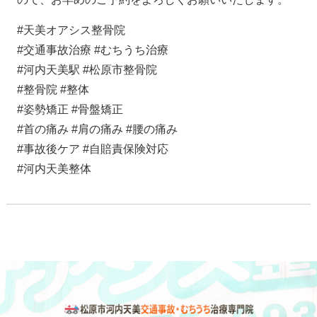
#天美オアシス整骨院
#交通事故治療 #むちうち治療
#河内天美駅 #松原市整骨院
#整骨院 #整体
#姿勢矯正 #骨盤矯正
#首の痛み #肩の痛み #腰の痛み
#事故後ケア #自賠責保険対応
#河内天美整体